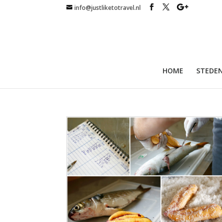
info@justliketotravel.nl
HOME
STEDEN