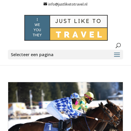
info@justliketotravel.nl
Selecteer een pagina