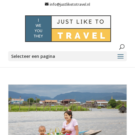
info@justliketotravel.nl
Selecteer een pagina