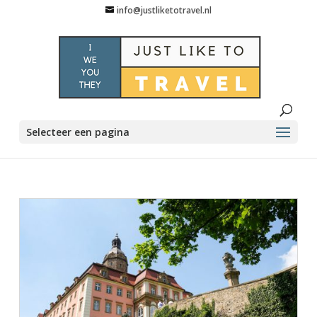
info@justliketotravel.nl
Selecteer een pagina