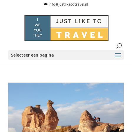
info@justliketotravel.nl
Selecteer een pagina