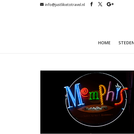
info@justliketotravel.nl
HOME
STEDEN