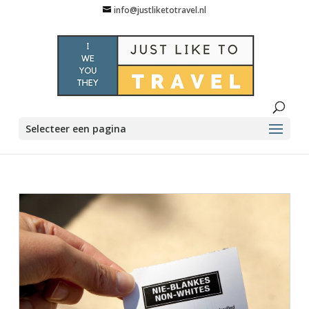
info@justliketotravel.nl
Selecteer een pagina