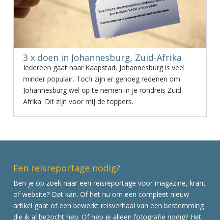
3 x doen in Johannesburg, Zuid-Afrika
Iedereen gaat naar Kaapstad, Johannesburg is veel
minder populair. Toch zijn er genoeg redenen om
Johannesburg wel op te nemen in je rondreis Zuid-
Afrika. Dit zijn voor mij de toppers.
Een reisreportage nodig?
Ben je op zoek naar een reisreportage voor magazine, krant
of website? Dat kan. Of het nu om een compleet nieuw
artikel gaat of een bewerkt reisverhaal van een bestemming
die ik al bezocht heb. Of heb je alleen fotografie nodig? Het