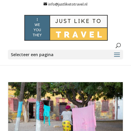
info@justliketotravel.nl
Selecteer een pagina