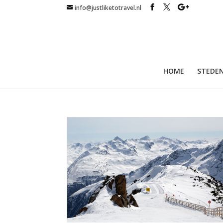
info@justliketotravel.nl
HOME
STEDEN