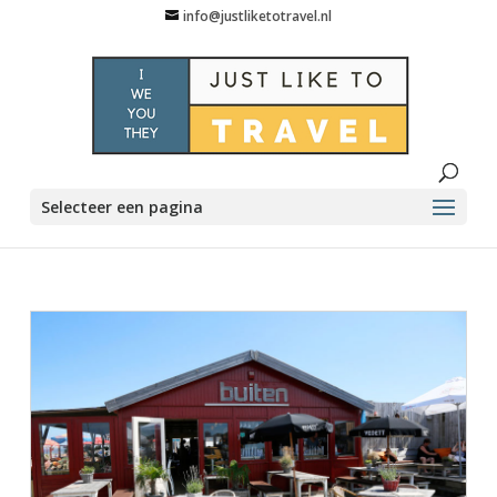
info@justliketotravel.nl
Selecteer een pagina