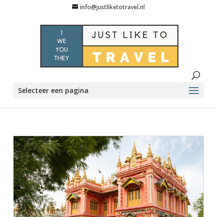
info@justliketotravel.nl
Selecteer een pagina