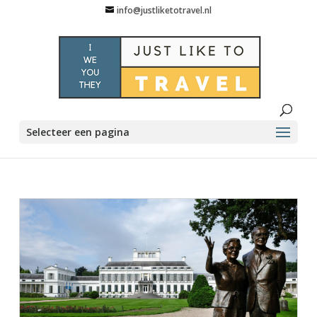
info@justliketotravel.nl
Selecteer een pagina