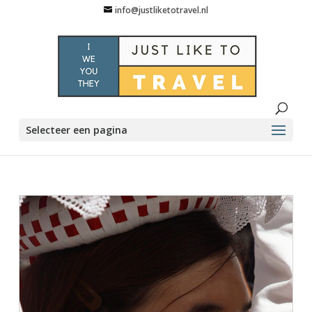
info@justliketotravel.nl
Selecteer een pagina