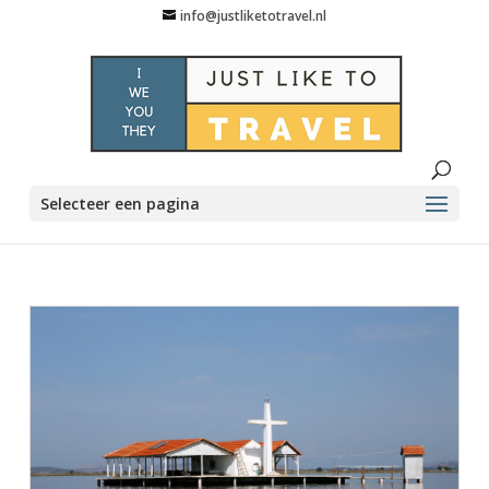
info@justliketotravel.nl
Selecteer een pagina