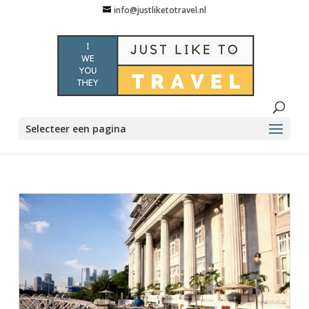
info@justliketotravel.nl
Selecteer een pagina