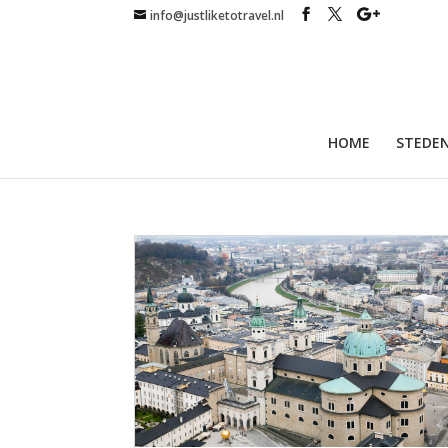
info@justliketotravel.nl
HOME
STEDEN