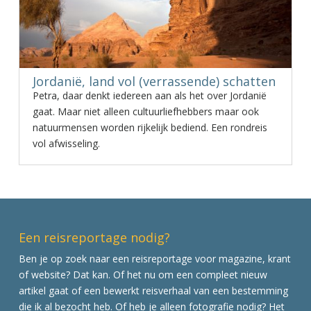
Jordanië, land vol (verrassende) schatten
Petra, daar denkt iedereen aan als het over Jordanië
gaat. Maar niet alleen cultuurliefhebbers maar ook
natuurmensen worden rijkelijk bediend. Een rondreis
vol afwisseling.
Een reisreportage nodig?
Ben je op zoek naar een reisreportage voor magazine, krant
of website? Dat kan. Of het nu om een compleet nieuw
artikel gaat of een bewerkt reisverhaal van een bestemming
die ik al bezocht heb. Of heb je alleen fotografie nodig? Het