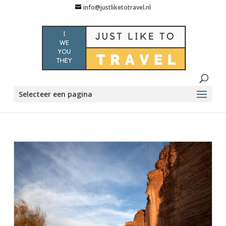
info@justliketotravel.nl
Selecteer een pagina