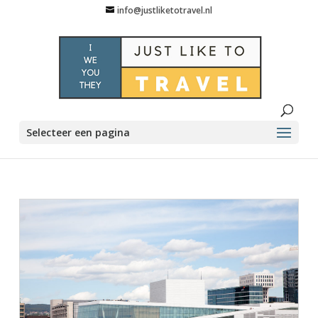
info@justliketotravel.nl
Selecteer een pagina