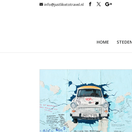
info@justliketotravel.nl
HOME
STEDEN