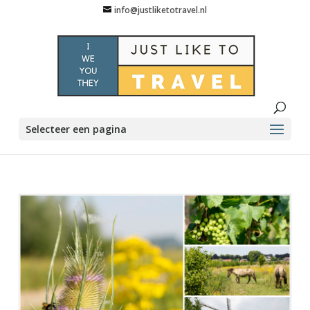
info@justliketotravel.nl
Selecteer een pagina