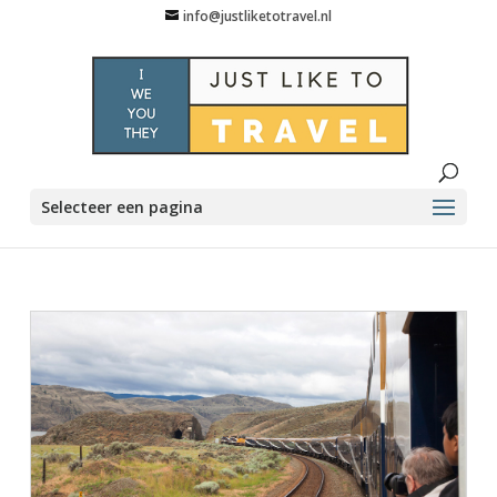
info@justliketotravel.nl
Selecteer een pagina