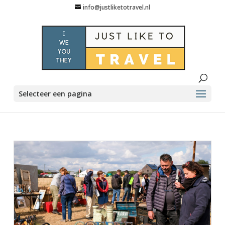
info@justliketotravel.nl
Selecteer een pagina