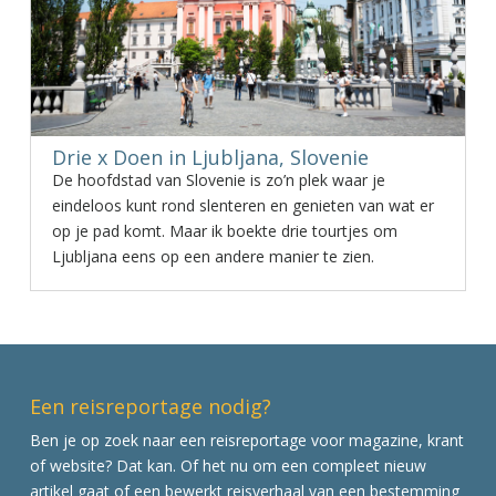
Drie x Doen in Ljubljana, Slovenie
De hoofdstad van Slovenie is zo’n plek waar je
eindeloos kunt rond slenteren en genieten van wat er
op je pad komt. Maar ik boekte drie tourtjes om
Ljubljana eens op een andere manier te zien.
Een reisreportage nodig?
Ben je op zoek naar een reisreportage voor magazine, krant
of website? Dat kan. Of het nu om een compleet nieuw
artikel gaat of een bewerkt reisverhaal van een bestemming