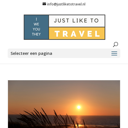
info@justliketotravel.nl
Selecteer een pagina