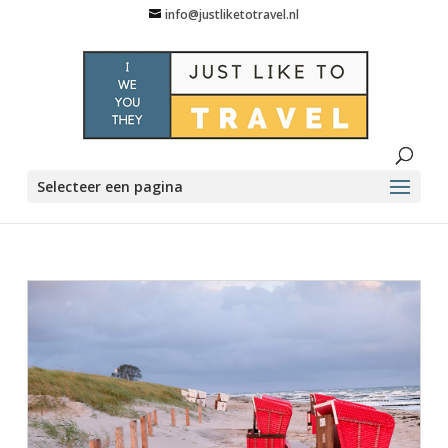
info@justliketotravel.nl
Selecteer een pagina