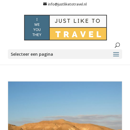
info@justliketotravel.nl
Selecteer een pagina