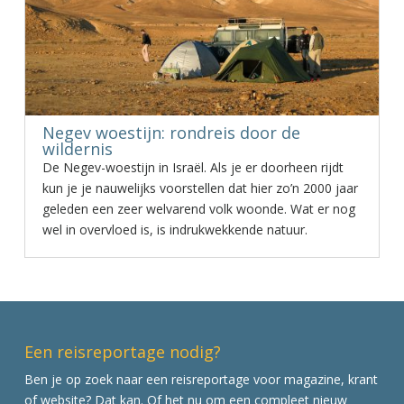
Negev woestijn: rondreis door de
wildernis
De Negev-woestijn in Israël. Als je er doorheen rijdt
kun je je nauwelijks voorstellen dat hier zo’n 2000 jaar
geleden een zeer welvarend volk woonde. Wat er nog
wel in overvloed is, is indrukwekkende natuur.
Een reisreportage nodig?
Ben je op zoek naar een reisreportage voor magazine, krant
of website? Dat kan. Of het nu om een compleet nieuw