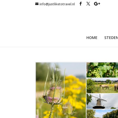
info@justliketotravel.nl
HOME
STEDEN