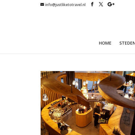
info@justliketotravel.nl
HOME
STEDEN