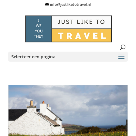
info@justliketotravel.nl
Selecteer een pagina