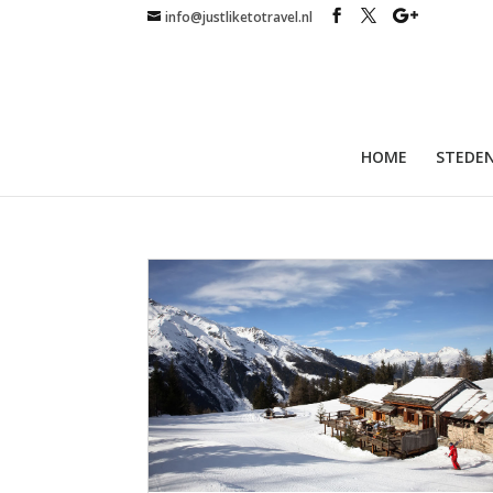
info@justliketotravel.nl
HOME
STEDEN