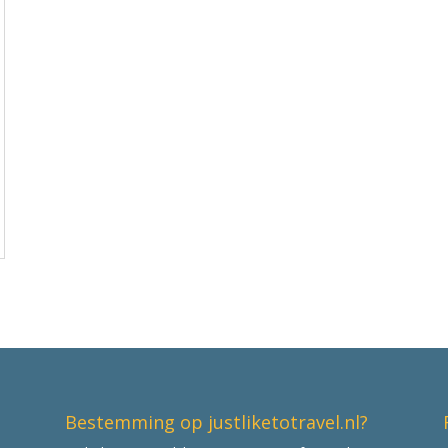
Bestemming op justliketotravel.nl?