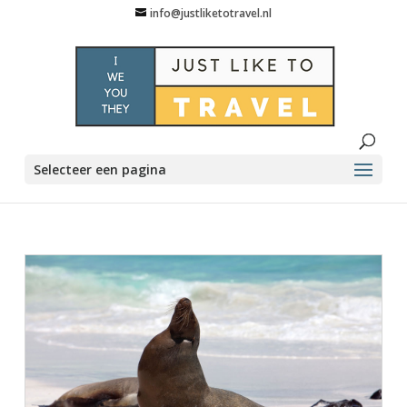
info@justliketotravel.nl
Selecteer een pagina