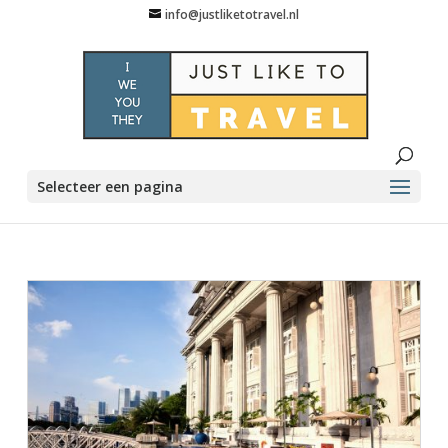
info@justliketotravel.nl
Selecteer een pagina