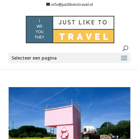
info@justliketotravel.nl
Selecteer een pagina