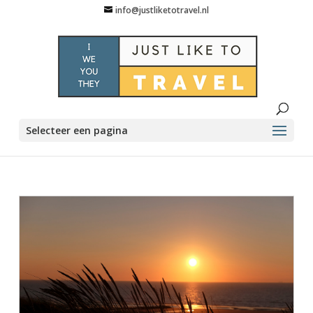
info@justliketotravel.nl
Selecteer een pagina