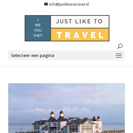
info@justliketotravel.nl
Selecteer een pagina