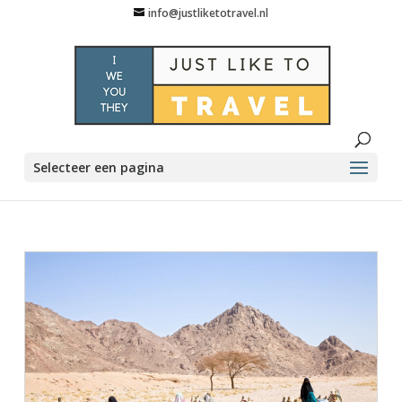
info@justliketotravel.nl
Selecteer een pagina