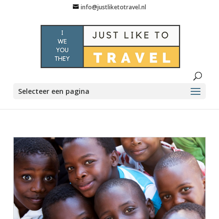
info@justliketotravel.nl
Selecteer een pagina