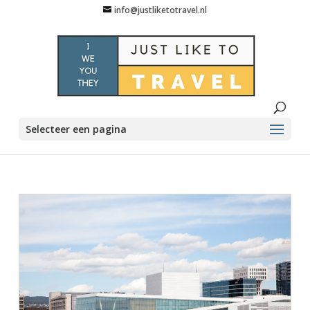
info@justliketotravel.nl
Selecteer een pagina