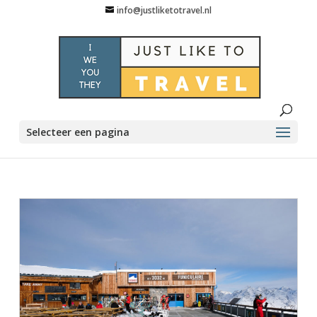
info@justliketotravel.nl
Selecteer een pagina