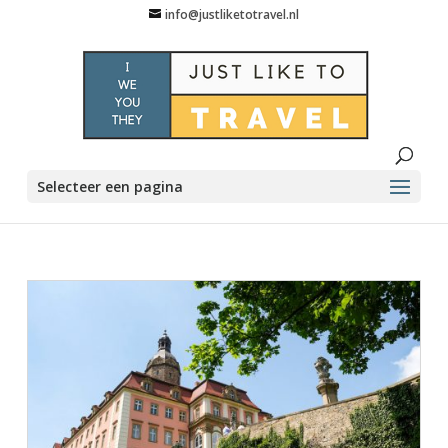
info@justliketotravel.nl
Selecteer een pagina