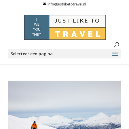
info@justliketotravel.nl
Selecteer een pagina