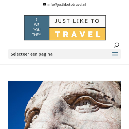
info@justliketotravel.nl
Selecteer een pagina