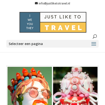
info@justliketotravel.nl
Selecteer een pagina