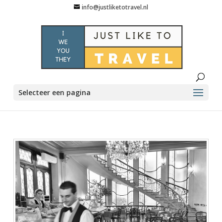
info@justliketotravel.nl
Selecteer een pagina