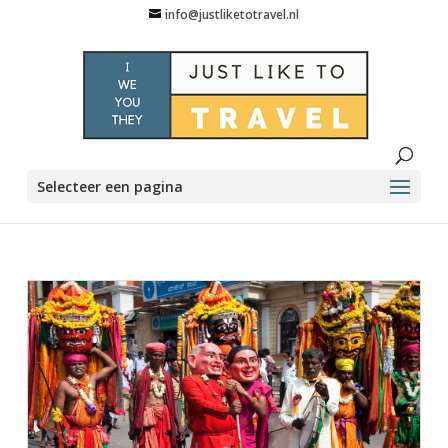
info@justliketotravel.nl
Selecteer een pagina