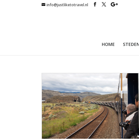
info@justliketotravel.nl
HOME
STEDEN