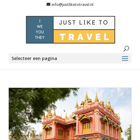
info@justliketotravel.nl
Selecteer een pagina