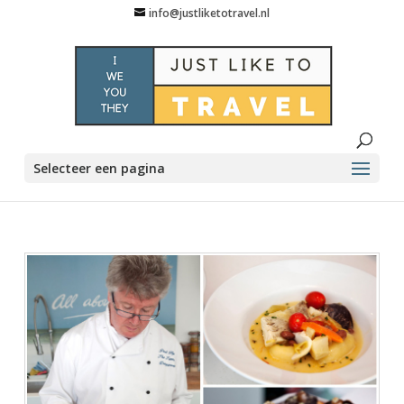
info@justliketotravel.nl
Selecteer een pagina