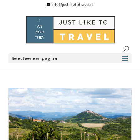
info@justliketotravel.nl
Selecteer een pagina