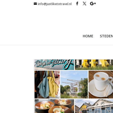
info@justliketotravel.nl
HOME
STEDEN